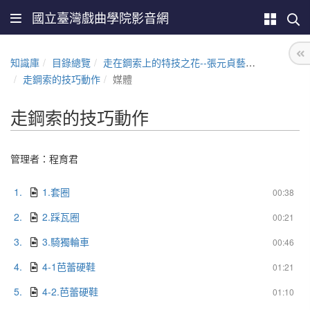
國立臺灣戲曲學院影音網
知識庫
目錄總覽
走在鋼索上的特技之花--張元貞藝師教學與傳承
走鋼索的技巧動作
媒體
走鋼索的技巧動作
管理者：程育君
1.
1.套圈
00:38
2.
2.踩瓦圈
00:21
3.
3.騎獨輪車
00:46
4.
4-1芭蕾硬鞋
01:21
5.
4-2.芭蕾硬鞋
01:10