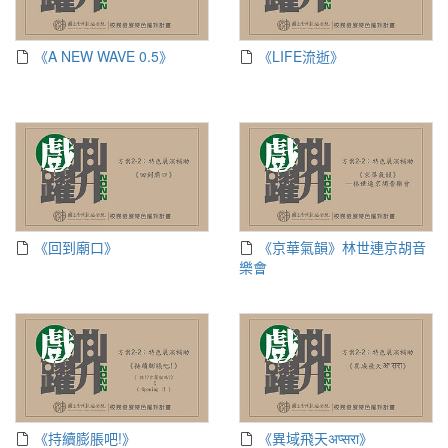
《A NEW WAVE 0.5》
《LIFE流逝》
《回到廟口》
《京華氣韻》林世連京胡音
樂會
《持續膨脹吧!》
《異域飛天अप्सरा》