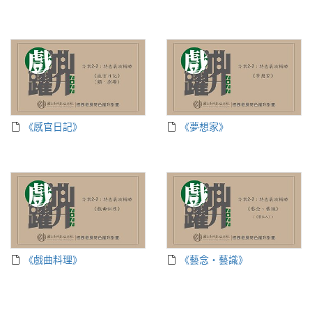
《感官日記》
《夢想家》
《戲曲料理》
《藝念‧藝識》