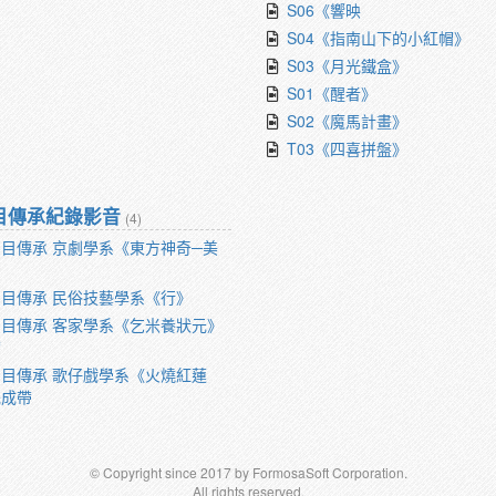
S06《響映
S04《指南山下的小紅帽》
S03《月光鐵盒》
S01《醒者》
S02《魔馬計畫》
T03《四喜拼盤》
目傳承紀錄影音
(4)
目傳承 京劇學系《東方神奇─美
》
目傳承 民俗技藝學系《行》
目傳承 客家學系《乞米養狀元》
帶
目傳承 歌仔戲學系《火燒紅蓮
完成帶
© Copyright since 2017 by FormosaSoft Corporation.
All rights reserved.