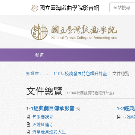
國立臺灣戲曲學院影音網
頻道
知識庫
...
110年校務發展特色躍升計畫
文件總覽
文件總覽
(110年校務發展特色躍升計畫)
1-1經典劇目傳承影音
1-2經
(5)
乞米養狀元
1-2
火燒紅蓮寺
流星歲月煥彩人生