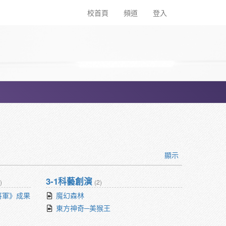
校首頁
頻道
登入
顯示
3-1科藝創演
)
(2)
將軍》成果
魔幻森林
東方神奇─美猴王