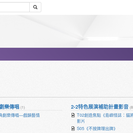
典劇樂傳唱
2-2特色展演補助計畫影音
(1)
(8
經典劇樂傳唱—戲韻藝情
T02創造焦點《島嶼怪誌：貓
影片
S05《不按牌理出牌》