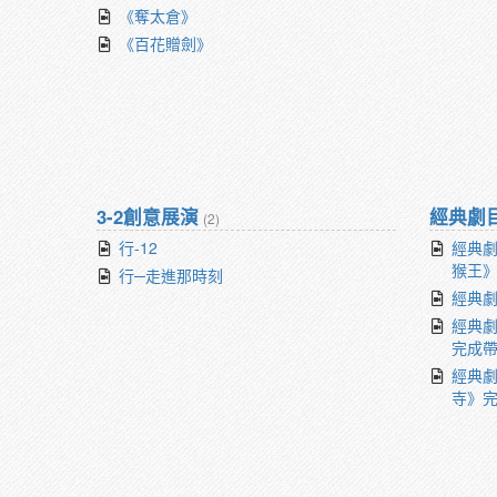
《奪太倉》
《百花贈劍》
3-2創意展演
經典劇
(2)
行-12
經典劇
猴王
行─走進那時刻
經典劇
經典劇
完成
經典劇
寺》