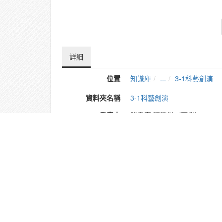
詳細
位置
知識庫
...
3-1科藝創演
資料夾名稱
3-1科藝創演
發表人
秘書室.張勝傑（可樂）
單位
01.秘書室
建立
2022-03-02 17:11:17
最近修訂
2022-03-03 00:17:13
瀏覽
6,756
長度
19:34