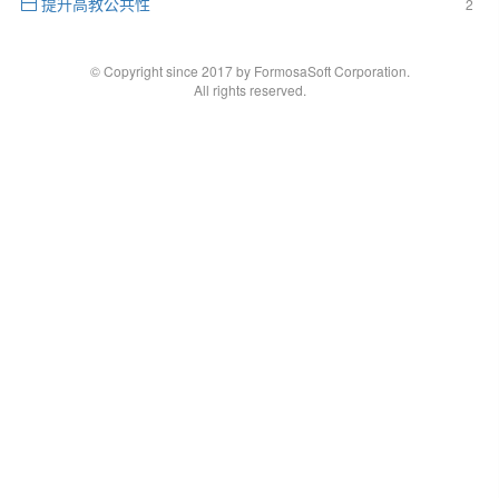
提升高教公共性
2
© Copyright since 2017 by FormosaSoft Corporation.
All rights reserved.