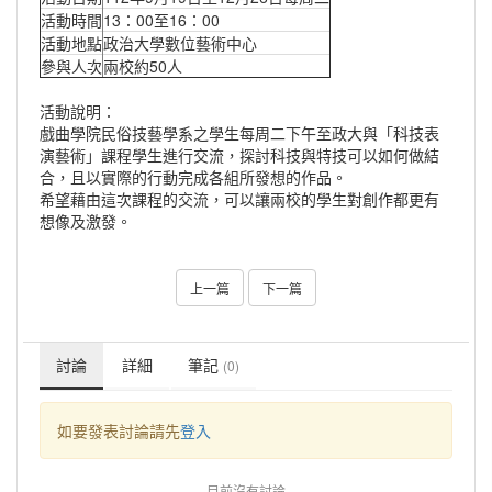
活動時間
13：00至16：00
活動地點
政治大學數位藝術中心
參與人次
兩校約50人
活動說明：
戲曲學院民俗技藝學系之學生每周二下午至政大與「科技表
演藝術」課程學生進行交流，探討科技與特技可以如何做結
合，且以實際的行動完成各組所發想的作品。
希望藉由這次課程的交流，可以讓兩校的學生對創作都更有
想像及激發。
上一篇
下一篇
討論
詳細
筆記
(0)
如要發表討論請先
登入
目前沒有討論