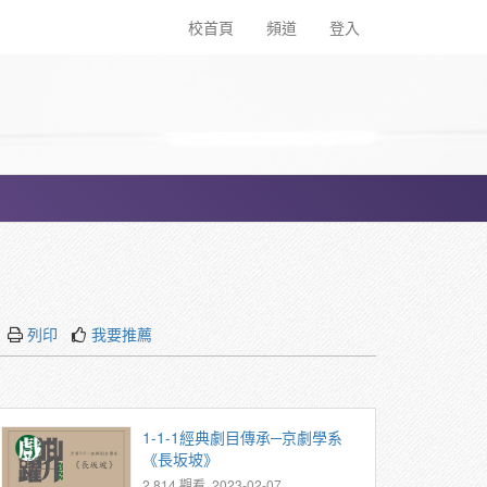
校首頁
頻道
登入
列印
我要推薦
1-1-1經典劇目傳承─京劇學系
《長坂坡》
2,814 觀看, 2023-02-07