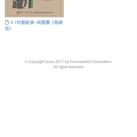
3-1科藝創演─綜藝團《島嶼
流》
© Copyright since 2017 by FormosaSoft Corporation.
All rights reserved.