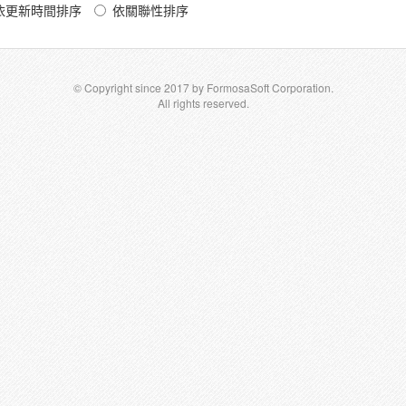
依更新時間排序
依關聯性排序
© Copyright since 2017 by FormosaSoft Corporation.
All rights reserved.