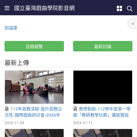
國立臺灣戲曲學院影音網
知識庫
目錄總覽
最新討論
最新上傳
113年高教深耕-提升高教公
教學創新-112學年度第一學
共性-國際戲曲研討會-2024年
期「教師教學社群」講座暨說
戲曲國際學術研討會暨跨文化
明會
2024-11-28
2024-07-11
國際交流工作坊