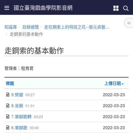
國立臺灣戲曲學院影音網
知識庫
目錄總覽
走在鋼索上的特技之花--張元貞藝師教學與傳承
走鋼索的基本動作
走鋼索的基本動作
管理者：程育君
標題
上傳日期
9.劈腿
2022-03-23
00:27
8.坐躺
2022-03-23
01:01
7.單腳跪轉
2022-03-23
00:23
6.單腳跪
2022-03-23
00:40